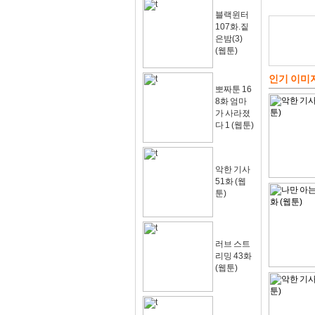
블랙윈터
107화.짙
은밤(3)
(웹툰)
인기 이미
뽀짜툰 16
8화 엄마
가 사라졌
다 1 (웹툰)
악한 기사
51화 (웹
툰)
러브 스트
리밍 43화
(웹툰)