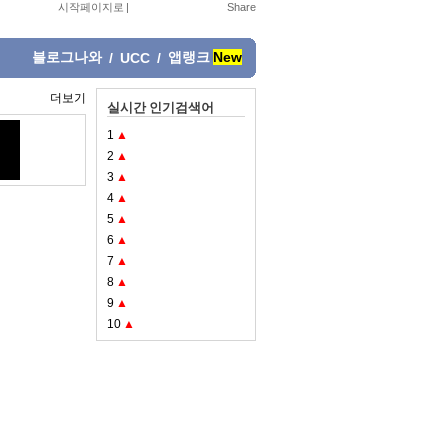
시작페이지로
|
블로그나와
앱랭크
New
/
UCC
/
더보기
실시간 인기검색어
1
▲
2
▲
3
▲
4
▲
5
▲
6
▲
7
▲
8
▲
9
▲
10
▲