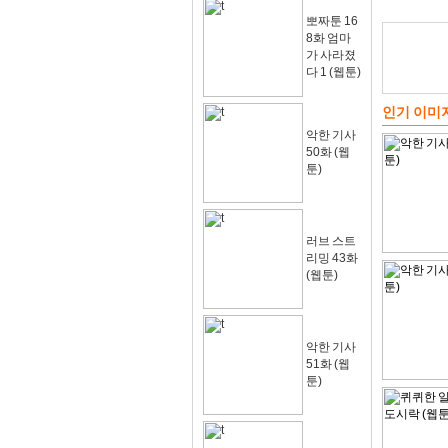
뽀짜툰 16
8화 엄마
가 사라졌
다 1 (웹툰)
인기 이미
악한 기사
50화 (웹
툰)
러브 스트
리밍 43화
(웹툰)
악한 기사
51화 (웹
툰)