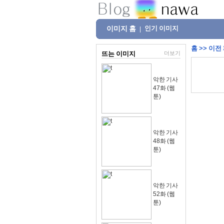
이미지 홈
인기 이미지
|
홈
>>
이전
뜨는 이미지
더보기
악한 기사
47화 (웹
툰)
악한 기사
48화 (웹
툰)
악한 기사
52화 (웹
툰)