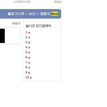
시작페이지로
|
블로그나와
앱랭크
New
/
UCC
/
더보기
실시간 인기검색어
1
▲
2
▲
3
▲
4
▲
5
▲
6
▲
7
▲
8
▲
9
▲
10
▲