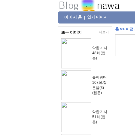
이미지 홈
인기 이미지
|
홈
>>
이전
뜨는 이미지
더보기
악한 기사
48화 (웹
툰)
블랙윈터
107화.짙
은밤(3)
(웹툰)
악한 기사
51화 (웹
툰)