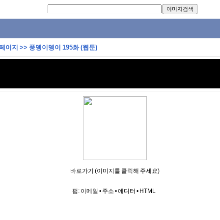
 페이지
>>
풍뎅이뎅이 195화 (웹툰)
바로가기 (이미지를 클릭해 주세요)
펌:
이메일
•
주소
•
에디터
•
HTML