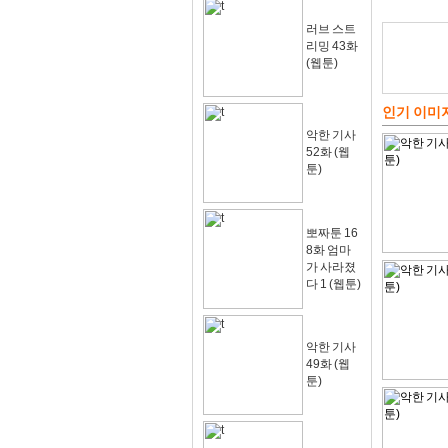
러브 스트
리밍 43화
(웹툰)
인기 이미
악한 기사
52화 (웹
툰)
뽀짜툰 16
8화 엄마
가 사라졌
다 1 (웹툰)
악한 기사
49화 (웹
툰)