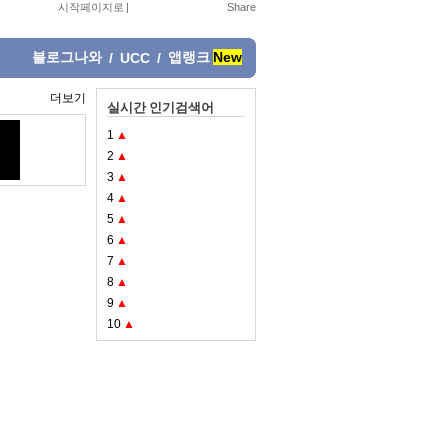
시작페이지로
|
블로그나와
앱랭크
New
/
UCC
/
더보기
실시간 인기검색어
1
▲
2
▲
3
▲
4
▲
5
▲
6
▲
7
▲
8
▲
9
▲
10
▲