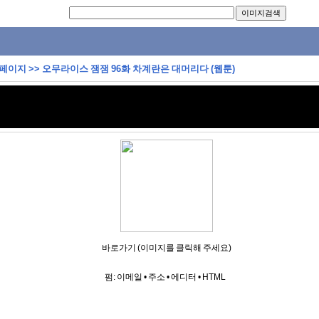
 페이지
>>
오무라이스 잼잼 96화 차계란은 대머리다 (웹툰)
바로가기 (이미지를 클릭해 주세요)
펌:
이메일
•
주소
•
에디터
•
HTML