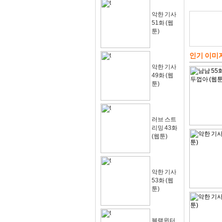
악한 기사
51화 (웹
툰)
인기 이미
악한 기사
49화 (웹
툰)
러브 스트
리밍 43화
(웹툰)
악한 기사
53화 (웹
툰)
블랙윈터