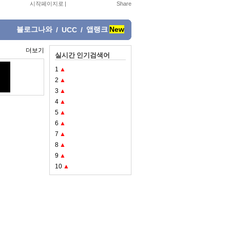
시작페이지로
|
블로그나와
앱랭크
New
/
UCC
/
더보기
실시간 인기검색어
1
▲
2
▲
3
▲
4
▲
5
▲
6
▲
7
▲
8
▲
9
▲
10
▲