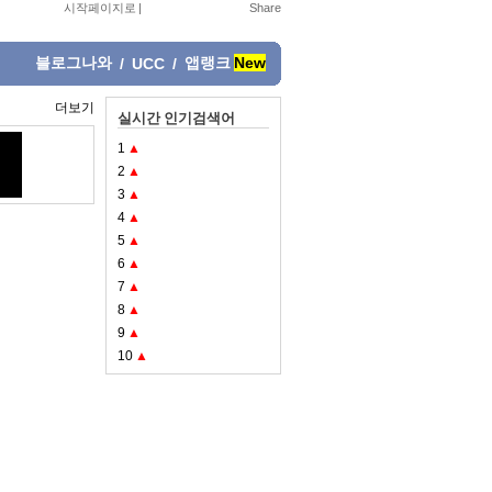
시작페이지로
|
블로그나와
앱랭크
New
/
UCC
/
더보기
실시간 인기검색어
1
▲
2
▲
3
▲
4
▲
5
▲
6
▲
7
▲
8
▲
9
▲
10
▲