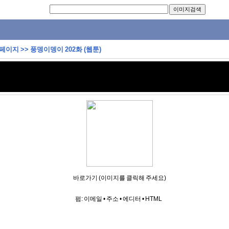
 페이지
>>
풍뎅이뎅이 202화 (웹툰)
바로가기 (이미지를 클릭해 주세요)
펌:
이메일
•
주소
•
에디터
•
HTML