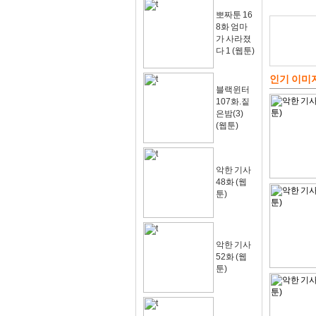
뽀짜툰 16
8화 엄마
가 사라졌
다 1 (웹툰)
인기 이미
블랙윈터
107화.짙
은밤(3)
(웹툰)
악한 기사
48화 (웹
툰)
악한 기사
52화 (웹
툰)