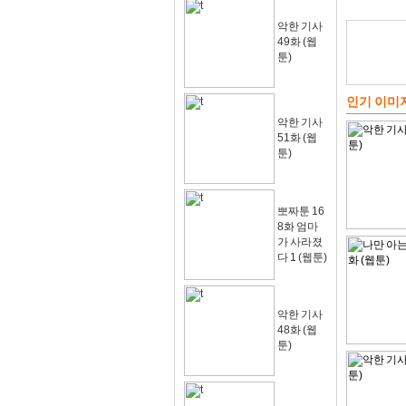
악한 기사
49화 (웹
툰)
인기 이미
악한 기사
51화 (웹
툰)
뽀짜툰 16
8화 엄마
가 사라졌
다 1 (웹툰)
악한 기사
48화 (웹
툰)