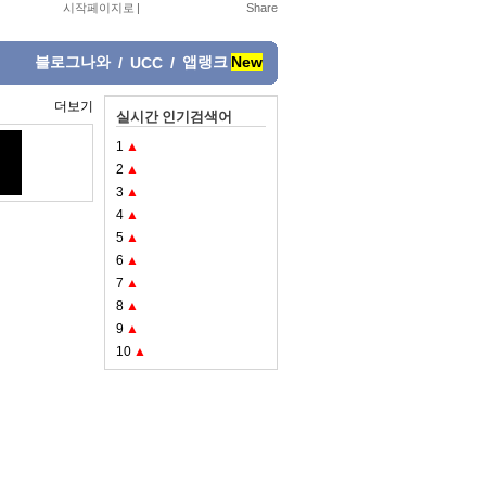
시작페이지로
|
블로그나와
앱랭크
New
/
UCC
/
더보기
실시간 인기검색어
1
▲
2
▲
3
▲
4
▲
5
▲
6
▲
7
▲
8
▲
9
▲
10
▲