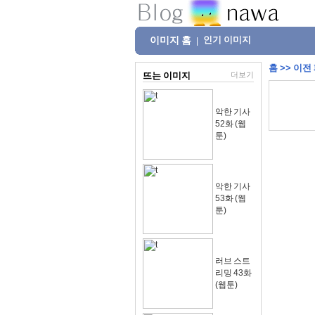
이미지 홈
인기 이미지
|
홈
>>
이전
뜨는 이미지
더보기
악한 기사
52화 (웹
툰)
악한 기사
53화 (웹
툰)
러브 스트
리밍 43화
(웹툰)