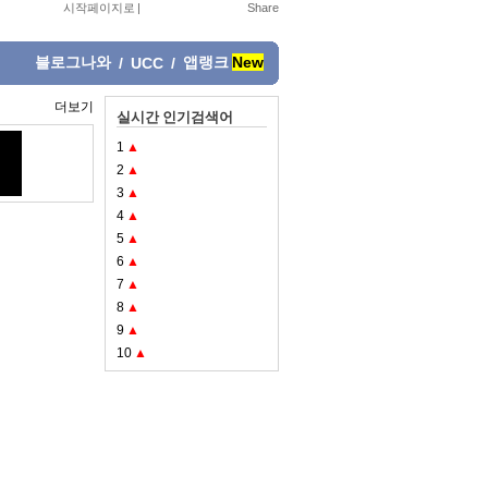
시작페이지로
|
블로그나와
앱랭크
New
/
UCC
/
더보기
실시간 인기검색어
1
▲
2
▲
3
▲
4
▲
5
▲
6
▲
7
▲
8
▲
9
▲
10
▲