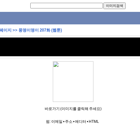
 페이지
>>
풍뎅이뎅이 207화 (웹툰)
바로가기 (이미지를 클릭해 주세요)
펌:
이메일
•
주소
•
에디터
•
HTML