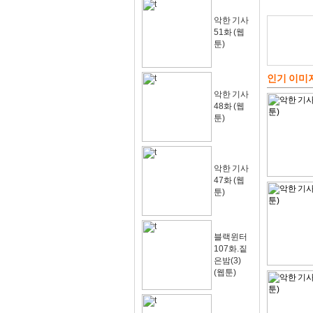
악한 기사
51화 (웹
툰)
인기 이미
악한 기사
48화 (웹
툰)
악한 기사
47화 (웹
툰)
블랙윈터
107화.짙
은밤(3)
(웹툰)