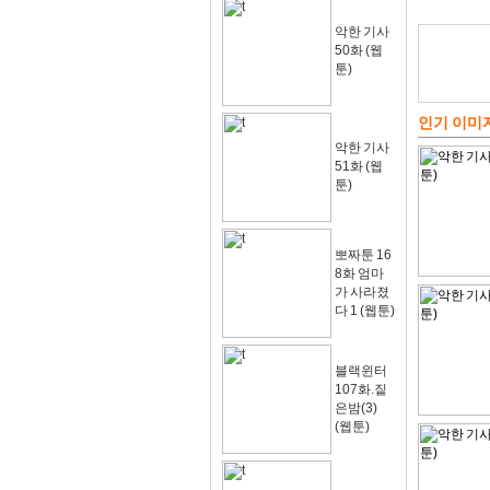
악한 기사
50화 (웹
툰)
인기 이미
악한 기사
51화 (웹
툰)
뽀짜툰 16
8화 엄마
가 사라졌
다 1 (웹툰)
블랙윈터
107화.짙
은밤(3)
(웹툰)