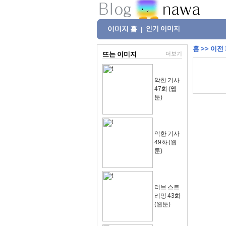
이미지 홈
인기 이미지
|
홈
>>
이전
뜨는 이미지
더보기
악한 기사
47화 (웹
툰)
악한 기사
49화 (웹
툰)
러브 스트
리밍 43화
(웹툰)