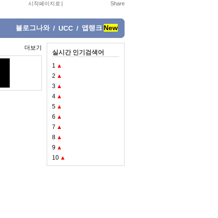
시작페이지로
|
블로그나와
앱랭크
New
/
UCC
/
더보기
실시간 인기검색어
1
▲
2
▲
3
▲
4
▲
5
▲
6
▲
7
▲
8
▲
9
▲
10
▲