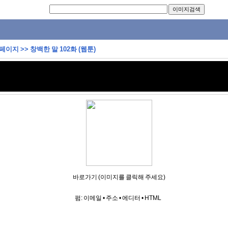
 페이지
>>
창백한 말 102화 (웹툰)
바로가기 (이미지를 클릭해 주세요)
펌:
이메일
•
주소
•
에디터
•
HTML