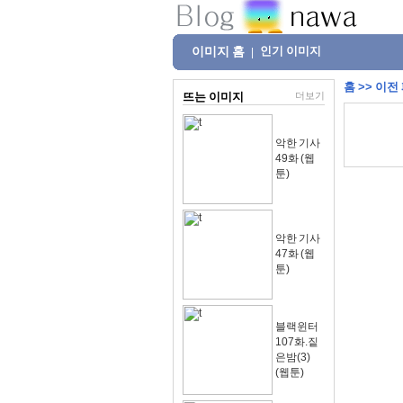
이미지 홈
인기 이미지
|
홈
>>
이전
뜨는 이미지
더보기
악한 기사
49화 (웹
툰)
악한 기사
47화 (웹
툰)
블랙윈터
107화.짙
은밤(3)
(웹툰)