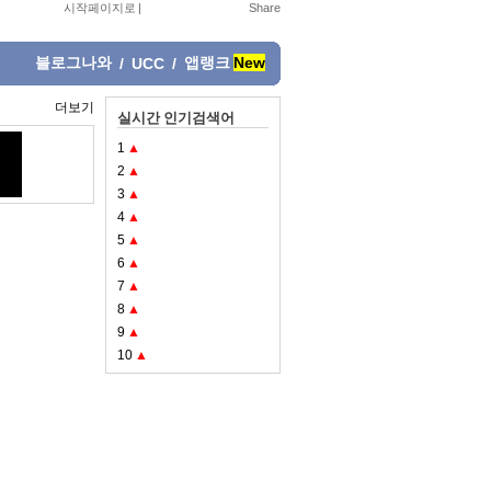
시작페이지로
|
블로그나와
앱랭크
New
/
UCC
/
더보기
실시간 인기검색어
1
▲
2
▲
3
▲
4
▲
5
▲
6
▲
7
▲
8
▲
9
▲
10
▲