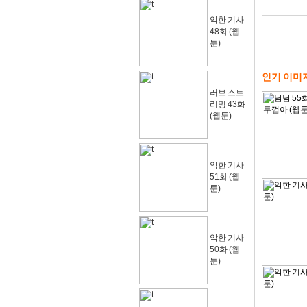
악한 기사
48화 (웹
툰)
인기 이미
러브 스트
리밍 43화
(웹툰)
악한 기사
51화 (웹
툰)
악한 기사
50화 (웹
툰)