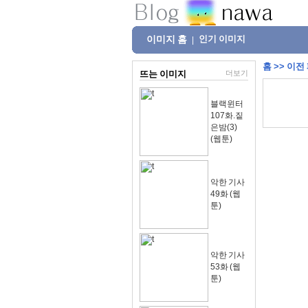
이미지 홈
인기 이미지
|
홈
>>
이전
뜨는 이미지
더보기
블랙윈터
107화.짙
은밤(3)
(웹툰)
악한 기사
49화 (웹
툰)
악한 기사
53화 (웹
툰)