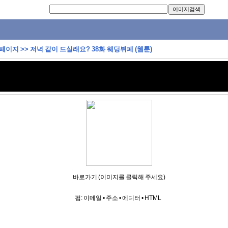
 페이지
>>
저녁 같이 드실래요? 38화 웨딩뷔페 (웹툰)
바로가기 (이미지를 클릭해 주세요)
펌:
이메일
•
주소
•
에디터
•
HTML