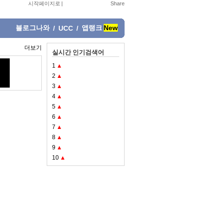
시작페이지로
|
블로그나와
앱랭크
New
/
UCC
/
더보기
실시간 인기검색어
1
▲
2
▲
3
▲
4
▲
5
▲
6
▲
7
▲
8
▲
9
▲
10
▲