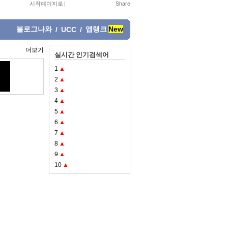
시작페이지로
|
블로그나와
앱랭크
New
/
UCC
/
더보기
실시간 인기검색어
1
▲
2
▲
3
▲
4
▲
5
▲
6
▲
7
▲
8
▲
9
▲
10
▲