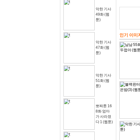
악한 기사
49화 (웹
툰)
인기 이미
악한 기사
47화 (웹
툰)
악한 기사
51화 (웹
툰)
뽀짜툰 16
8화 엄마
가 사라졌
다 1 (웹툰)