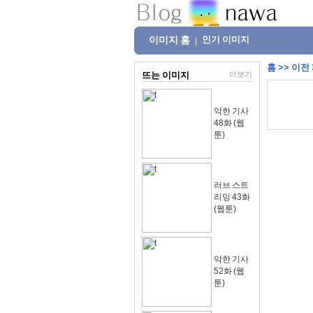
이미지 홈
인기 이미지
|
홈
>>
이전
뜨는 이미지
더보기
악한 기사
48화 (웹
툰)
러브 스트
리밍 43화
(웹툰)
악한 기사
52화 (웹
툰)