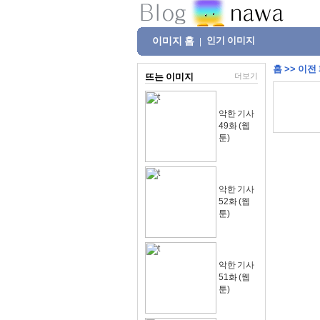
이미지 홈
인기 이미지
|
홈
>>
이전
뜨는 이미지
더보기
악한 기사
49화 (웹
툰)
악한 기사
52화 (웹
툰)
악한 기사
51화 (웹
툰)