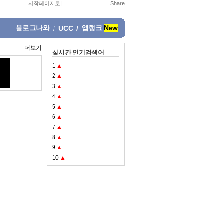
시작페이지로
|
블로그나와
앱랭크
New
/
UCC
/
더보기
실시간 인기검색어
1
▲
2
▲
3
▲
4
▲
5
▲
6
▲
7
▲
8
▲
9
▲
10
▲