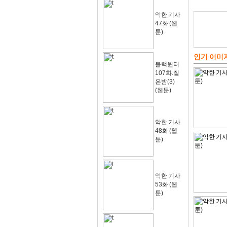
악한 기사
47화 (웹
툰)
인기 이미
블랙윈터
107화.짙
은밤(3)
(웹툰)
악한 기사
48화 (웹
툰)
악한 기사
53화 (웹
툰)