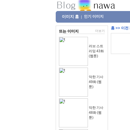
이미지 홈
인기 이미지
|
홈
>>
이전
뜨는 이미지
더보기
러브 스트
리밍 43화
(웹툰)
악한 기사
49화 (웹
툰)
악한 기사
48화 (웹
툰)