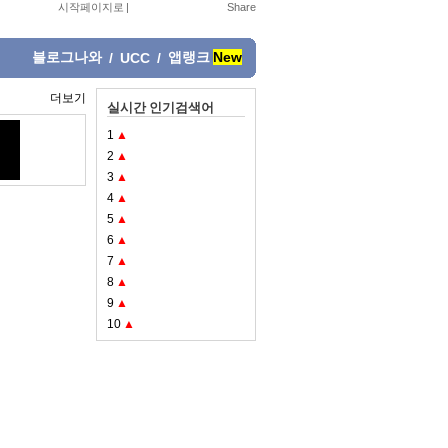
시작페이지로
|
블로그나와
앱랭크
New
/
UCC
/
더보기
실시간 인기검색어
1
▲
2
▲
3
▲
4
▲
5
▲
6
▲
7
▲
8
▲
9
▲
10
▲