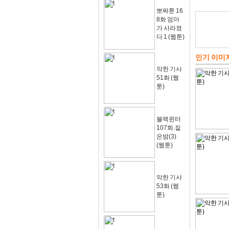
뽀짜툰 16
8화 엄마
가 사라졌
다 1 (웹툰)
인기 이미
악한 기사
51화 (웹
툰)
블랙윈터
107화.짙
은밤(3)
(웹툰)
악한 기사
53화 (웹
툰)