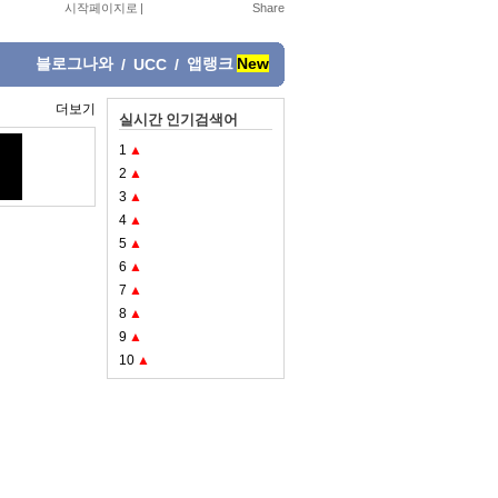
시작페이지로
|
블로그나와
앱랭크
New
/
UCC
/
더보기
실시간 인기검색어
1
▲
2
▲
3
▲
4
▲
5
▲
6
▲
7
▲
8
▲
9
▲
10
▲