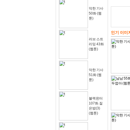
악한 기사
50화 (웹
툰)
인기 이미
러브 스트
리밍 43화
(웹툰)
악한 기사
51화 (웹
툰)
블랙윈터
107화.짙
은밤(3)
(웹툰)