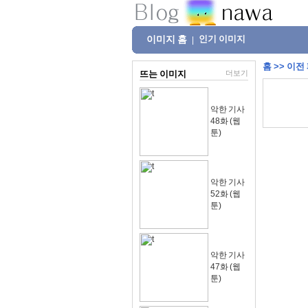
이미지 홈
인기 이미지
|
홈
>>
이전
뜨는 이미지
더보기
악한 기사
48화 (웹
툰)
악한 기사
52화 (웹
툰)
악한 기사
47화 (웹
툰)