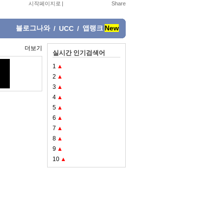
시작페이지로
|
블로그나와
앱랭크
New
/
UCC
/
더보기
실시간 인기검색어
1
▲
2
▲
3
▲
4
▲
5
▲
6
▲
7
▲
8
▲
9
▲
10
▲