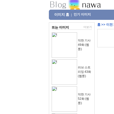
이미지 홈
인기 이미지
|
홈
>>
이전
뜨는 이미지
더보기
악한 기사
49화 (웹
툰)
러브 스트
리밍 43화
(웹툰)
악한 기사
52화 (웹
툰)