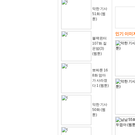
악한 기사
51화 (웹
툰)
인기 이미
블랙윈터
107화.짙
은밤(3)
(웹툰)
뽀짜툰 16
8화 엄마
가 사라졌
다 1 (웹툰)
악한 기사
50화 (웹
툰)