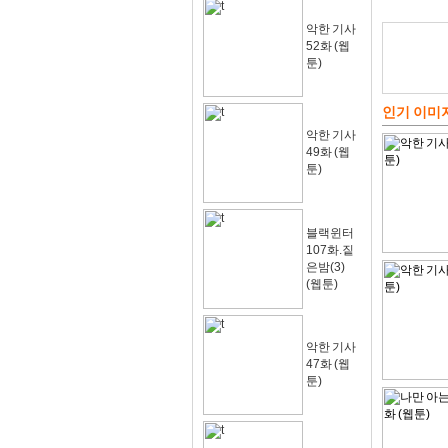
악한 기사
52화 (웹
툰)
인기 이미
악한 기사
49화 (웹
툰)
블랙윈터
107화.짙
은밤(3)
(웹툰)
악한 기사
47화 (웹
툰)