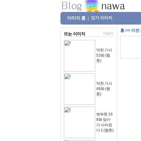
이미지 홈
인기 이미지
|
홈
>>
이전
뜨는 이미지
더보기
악한 기사
53화 (웹
툰)
악한 기사
48화 (웹
툰)
뽀짜툰 16
8화 엄마
가 사라졌
다 1 (웹툰)