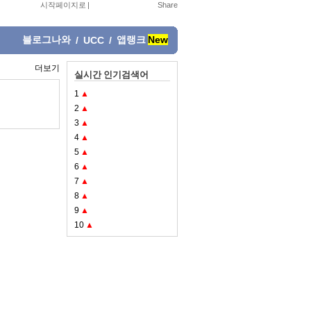
시작페이지로
|
블로그나와
앱랭크
New
/
UCC
/
더보기
실시간 인기검색어
1
▲
2
▲
3
▲
4
▲
5
▲
6
▲
7
▲
8
▲
9
▲
10
▲