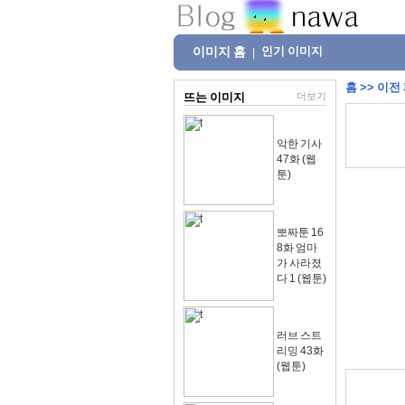
이미지 홈
인기 이미지
|
홈
>>
이전
뜨는 이미지
더보기
악한 기사
47화 (웹
툰)
뽀짜툰 16
8화 엄마
가 사라졌
다 1 (웹툰)
러브 스트
리밍 43화
(웹툰)