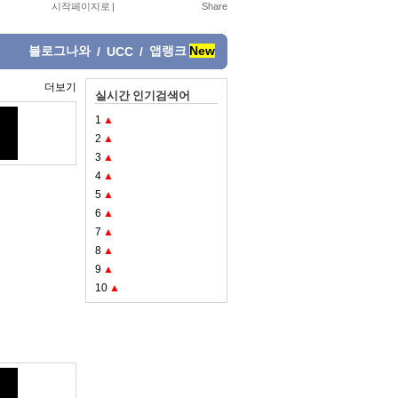
시작페이지로
|
블로그나와
앱랭크
New
/
UCC
/
더보기
실시간 인기검색어
1
▲
2
▲
3
▲
4
▲
5
▲
6
▲
7
▲
8
▲
9
▲
10
▲