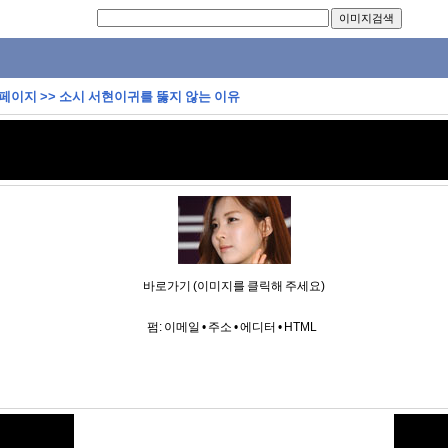
 페이지
>>
소시 서현이귀를 뚫지 않는 이유
바로가기 (이미지를 클릭해 주세요)
펌:
이메일
•
주소
•
에디터
•
HTML