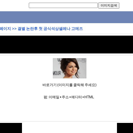
 페이지
>>
결별 논란후 첫 공식석상셀레나 고메즈
바로가기 (이미지를 클릭해 주세요)
펌:
이메일
•
주소
•
에디터
•
HTML