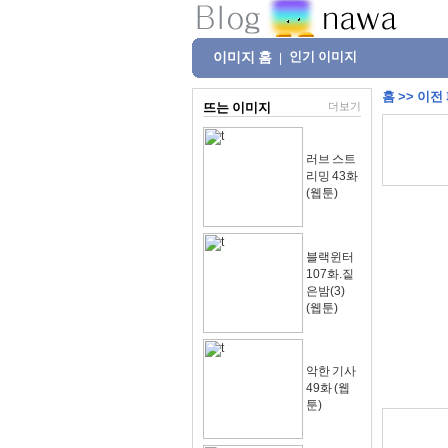
이미지 홈
인기 이미지
|
홈
>>
이전
뜨는 이미지
더보기
러브 스트
리밍 43화
(웹툰)
블랙윈터
107화.짙
은밤(3)
(웹툰)
악한 기사
49화 (웹
툰)