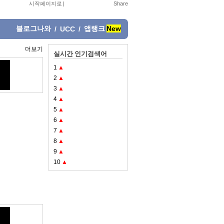
시작페이지로
|
블로그나와
앱랭크
New
/
UCC
/
더보기
실시간 인기검색어
1
▲
2
▲
3
▲
4
▲
5
▲
6
▲
7
▲
8
▲
9
▲
10
▲