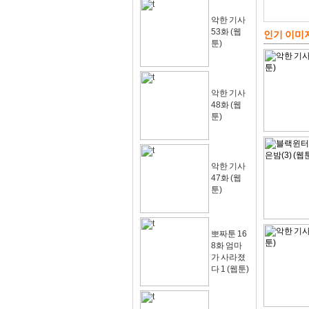
악한 기사
53화 (웹
인기 이미
툰)
악한 기사
48화 (웹
툰)
악한 기사
47화 (웹
툰)
뽀짜툰 16
8화 엄마
가 사라졌
다 1 (웹툰)