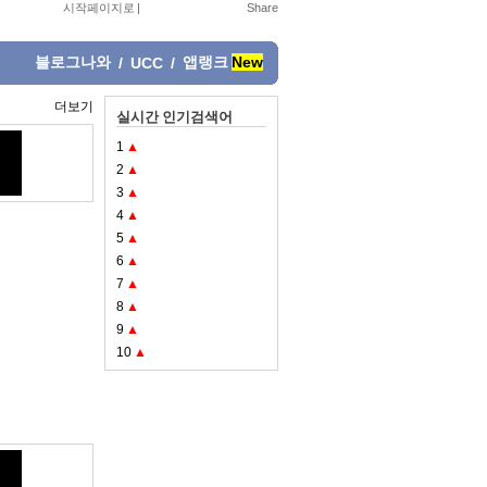
시작페이지로
|
블로그나와
앱랭크
New
/
UCC
/
더보기
실시간 인기검색어
1
▲
2
▲
3
▲
4
▲
5
▲
6
▲
7
▲
8
▲
9
▲
10
▲