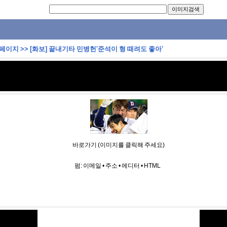
 페이지
>>
[화보] 끝내기타 민병헌'준석이 형 때려도 좋아'
바로가기 (이미지를 클릭해 주세요)
펌:
이메일
•
주소
•
에디터
•
HTML