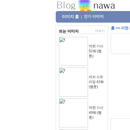
이미지 홈
인기 이미지
|
홈
>>
이전
뜨는 이미지
더보기
악한 기사
52화 (웹
툰)
러브 스트
리밍 43화
(웹툰)
악한 기사
49화 (웹
툰)