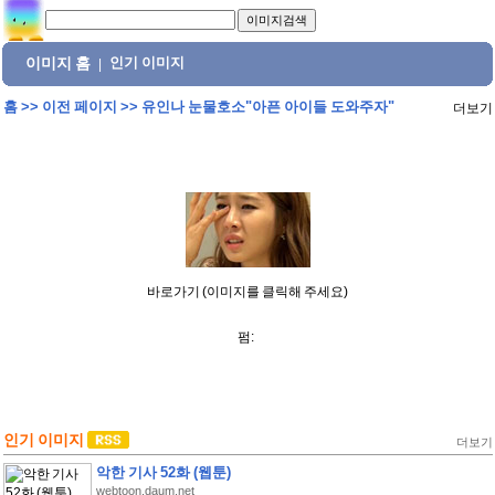
이미지 홈
인기 이미지
|
홈
>>
이전 페이지
>>
유인나 눈물호소"아픈 아이들 도와주자"
더보기
바로가기 (이미지를 클릭해 주세요)
펌:
인기 이미지
더보기
악한 기사 52화 (웹툰)
webtoon.daum.net