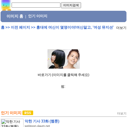
이미지 홈
인기 이미지
|
홈
>>
이전 페이지
>>
홍대에 여신이 몇명이야!여신말고, '여성 뮤지션'
더보기
바로가기 (이미지를 클릭해 주세요)
펌:
인기 이미지
더보기
악한 기사 33화 (웹툰)
webtoon.daum.net