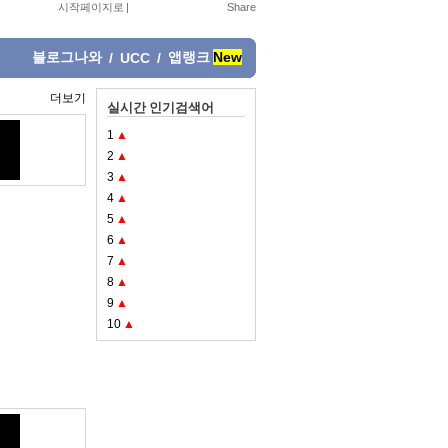
시작페이지로
|
블로그나와
앱랭크
New
/
UCC
/
더보기
실시간 인기검색어
1
▲
2
▲
3
▲
4
▲
5
▲
6
▲
7
▲
8
▲
9
▲
10
▲