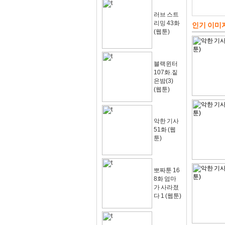
러브 스트
리밍 43화
인기 이미
(웹툰)
블랙윈터
107화.짙
은밤(3)
(웹툰)
악한 기사
51화 (웹
툰)
뽀짜툰 16
8화 엄마
가 사라졌
다 1 (웹툰)