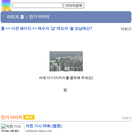
이미지 홈
인기 이미지
|
홈
>>
이전 페이지
>>
매수자 '갑' 매도자 '을'강남에선?
더보기
바로가기 (이미지를 클릭해 주세요)
펌:
인기 이미지
더보기
악한 기사 50화 (웹툰)
webtoon.daum.net