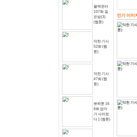
블랙윈터
107화.짙
인기 이미
은밤(3)
(웹툰)
악한 기사
52화 (웹
툰)
악한 기사
47화 (웹
툰)
뽀짜툰 16
8화 엄마
가 사라졌
다 1 (웹툰)