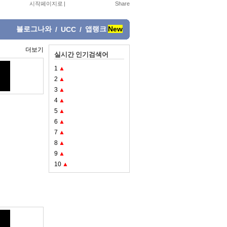
시작페이지로
|
블로그나와
앱랭크
New
/
UCC
/
더보기
실시간 인기검색어
1
▲
2
▲
3
▲
4
▲
5
▲
6
▲
7
▲
8
▲
9
▲
10
▲