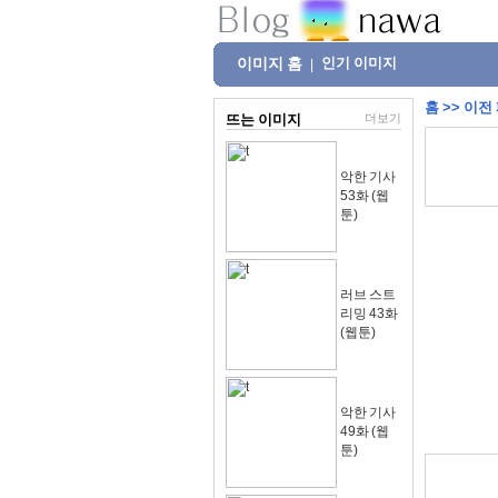
이미지 홈
인기 이미지
|
홈
>>
이전
뜨는 이미지
더보기
악한 기사
53화 (웹
툰)
러브 스트
리밍 43화
(웹툰)
악한 기사
49화 (웹
툰)