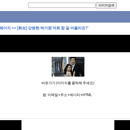
 페이지
>>
[화보] 강병현·박가원'저희 참 잘 어울리죠?'
바로가기 (이미지를 클릭해 주세요)
펌:
이메일
•
주소
•
에디터
•
HTML