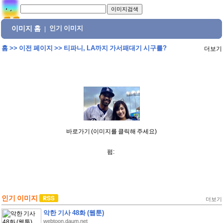
이미지 홈
인기 이미지
|
홈
>>
이전 페이지
>>
티파니, LA까지 가서패대기 시구를?
더보기
바로가기 (이미지를 클릭해 주세요)
펌:
인기 이미지
더보기
악한 기사 48화 (웹툰)
webtoon.daum.net