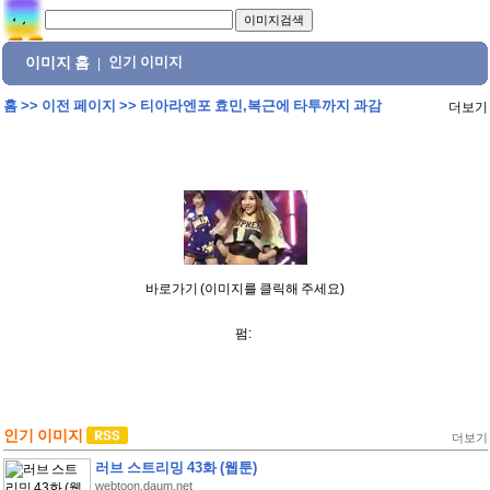
이미지 홈
인기 이미지
|
홈
>>
이전 페이지
>>
티아라엔포 효민,복근에 타투까지 과감
더보기
바로가기 (이미지를 클릭해 주세요)
펌:
인기 이미지
더보기
러브 스트리밍 43화 (웹툰)
webtoon.daum.net