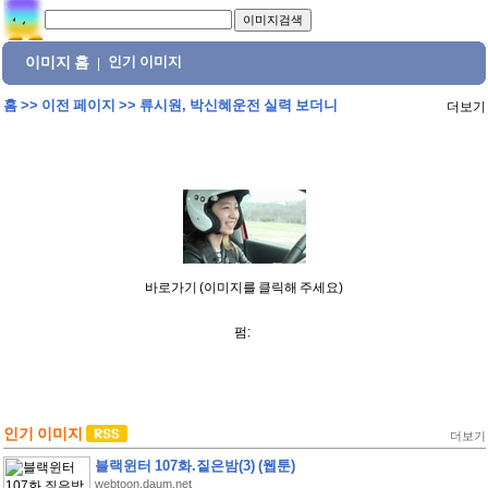
이미지 홈
인기 이미지
|
홈
>>
이전 페이지
>>
류시원, 박신혜운전 실력 보더니
더보기
바로가기 (이미지를 클릭해 주세요)
펌:
인기 이미지
더보기
블랙윈터 107화.짙은밤(3) (웹툰)
webtoon.daum.net