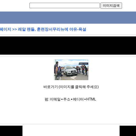
 페이지
>>
레알 팬들, 훈련장서무리뉴에 야유-욕설
바로가기 (이미지를 클릭해 주세요)
펌:
이메일
•
주소
•
에디터
•
HTML