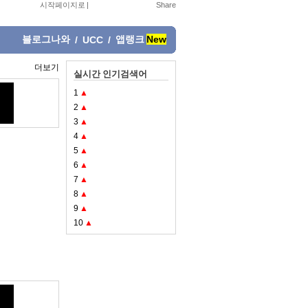
시작페이지로
|
블로그나와
앱랭크
New
/
UCC
/
더보기
실시간 인기검색어
1
▲
2
▲
3
▲
4
▲
5
▲
6
▲
7
▲
8
▲
9
▲
10
▲