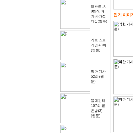
뽀짜툰 16
8화 엄마
인기 이미
가 사라졌
다 1 (웹툰)
러브 스트
리밍 43화
(웹툰)
악한 기사
52화 (웹
툰)
블랙윈터
107화.짙
은밤(3)
(웹툰)