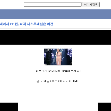
 페이지
>>
린, 파격 시스루패션은 여전
바로가기 (이미지를 클릭해 주세요)
펌:
이메일
•
주소
•
에디터
•
HTML