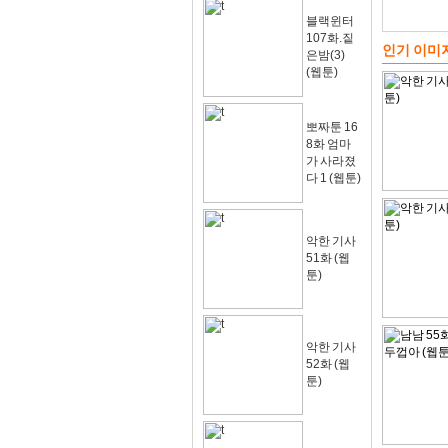
블랙윈터
107화.짙
인기 이미
은밤(3)
(웹툰)
뽀짜툰 16
8화 엄마
가 사라졌
다 1 (웹툰)
악한 기사
51화 (웹
툰)
악한 기사
52화 (웹
툰)