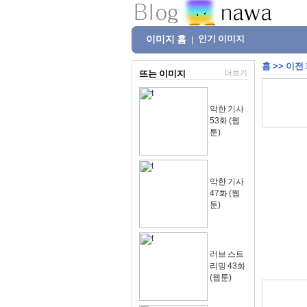
이미지 홈
인기 이미지
|
홈
>>
이전
뜨는 이미지
더보기
악한 기사
53화 (웹
툰)
악한 기사
47화 (웹
툰)
러브 스트
리밍 43화
(웹툰)