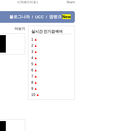
시작페이지로
|
블로그나와
앱랭크
New
/
UCC
/
더보기
실시간 인기검색어
1
▲
2
▲
3
▲
4
▲
5
▲
6
▲
7
▲
8
▲
9
▲
10
▲