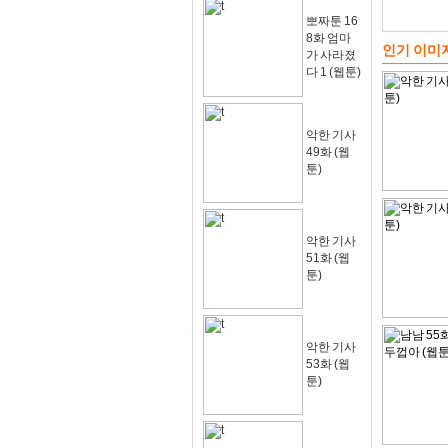
뽀짜툰 16
8화 엄마
인기 이미
가 사라졌
다 1 (웹툰)
악한 기사
49화 (웹
툰)
악한 기사
51화 (웹
툰)
악한 기사
53화 (웹
툰)