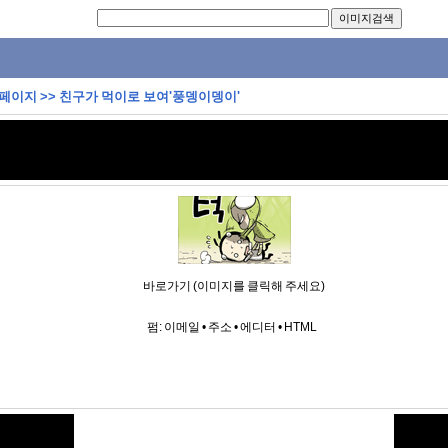
 페이지
>>
친구가 먹이로 보여'풍뎅이뎅이'
바로가기 (이미지를 클릭해 주세요)
펌:
이메일
•
주소
•
에디터
•
HTML