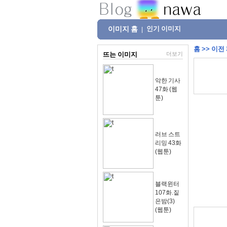
이미지 홈
인기 이미지
|
홈
>>
이전
뜨는 이미지
더보기
악한 기사
47화 (웹
툰)
러브 스트
리밍 43화
(웹툰)
블랙윈터
107화.짙
은밤(3)
(웹툰)