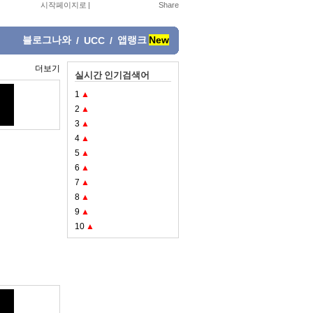
시작페이지로
|
블로그나와
앱랭크
New
/
UCC
/
더보기
실시간 인기검색어
1
▲
2
▲
3
▲
4
▲
5
▲
6
▲
7
▲
8
▲
9
▲
10
▲