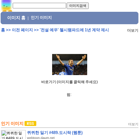
이미지 홈
인기 이미지
|
홈
>>
이전 페이지
>>
'전설 예우' 첼시램파드에 1년 계약 제시
더보기
바로가기 (이미지를 클릭해 주세요)
펌:
인기 이미지
더보기
퀴퀴한 일기 #489.도시락 (웹툰)
webtoon.daum.net