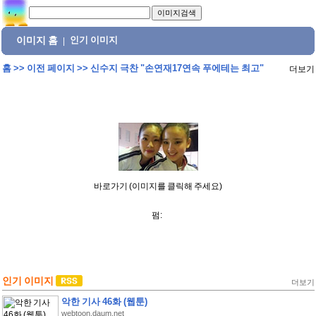
이미지 홈
인기 이미지
|
홈
>>
이전 페이지
>>
신수지 극찬 "손연재17연속 푸에테는 최고"
더보기
바로가기 (이미지를 클릭해 주세요)
펌:
인기 이미지
더보기
악한 기사 46화 (웹툰)
webtoon.daum.net