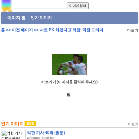
이미지 홈
인기 이미지
|
홈
>>
이전 페이지
>>
서로 PK 차겠다고'퇴장' 막장 드라마
더보기
바로가기 (이미지를 클릭해 주세요)
펌:
인기 이미지
더보기
악한 기사 40화 (웹툰)
webtoon.daum.net