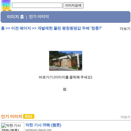
이미지 홈
인기 이미지
|
홈
>>
이전 페이지
>>
개발제한 풀린 평창동땅값 두배 '껑충?'
더보기
바로가기 (이미지를 클릭해 주세요)
펌:
인기 이미지
더보기
악한 기사 39화 (웹툰)
webtoon.daum.net