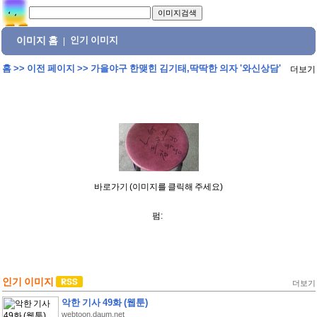
이미지 홈
인기 이미지
|
홈
>>
이전 페이지
>>
가을야구 한맺힌 김기태,딱딱한 의자 '와신상담'
더보기
바로가기 (이미지를 클릭해 주세요)
펌:
인기 이미지
더보기
악한 기사 49화 (웹툰)
webtoon.daum.net