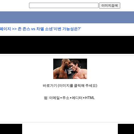
 페이지
>>
존 존스 vs 차엘 소넨'이변 가능성은?'
바로가기 (이미지를 클릭해 주세요)
펌:
이메일
•
주소
•
에디터
•
HTML