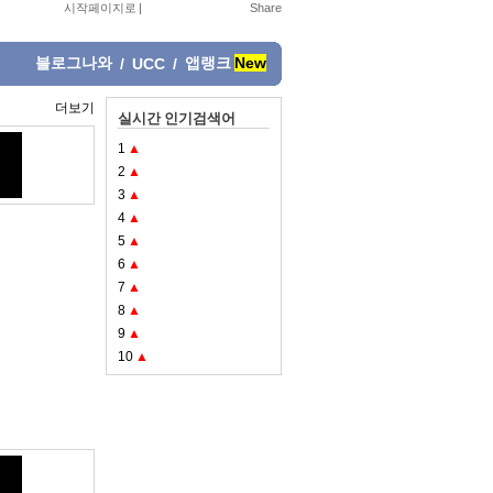
시작페이지로
|
블로그나와
앱랭크
New
/
UCC
/
더보기
실시간 인기검색어
1
▲
2
▲
3
▲
4
▲
5
▲
6
▲
7
▲
8
▲
9
▲
10
▲