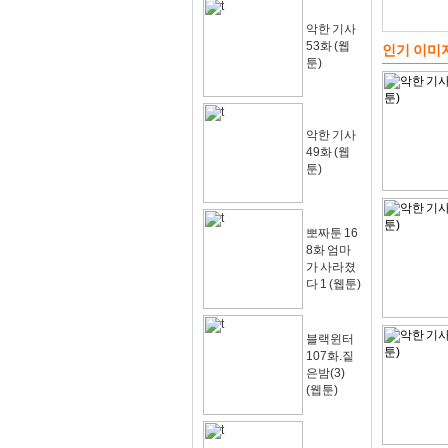
악한 기사
53화 (웹
인기 이미
툰)
악한 기사
49화 (웹
툰)
뽀짜툰 16
8화 엄마
가 사라졌
다 1 (웹툰)
블랙윈터
107화.짙
은밤(3)
(웹툰)