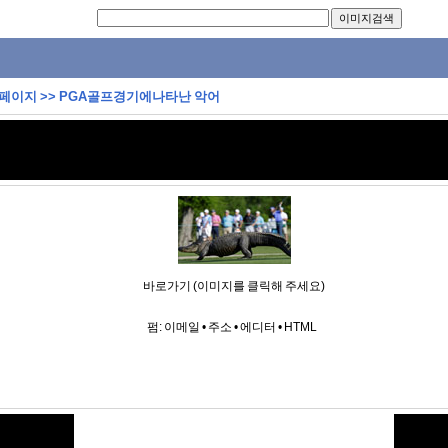
 페이지
>>
PGA골프경기에나타난 악어
바로가기 (이미지를 클릭해 주세요)
펌:
이메일
•
주소
•
에디터
•
HTML