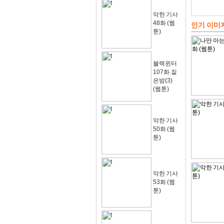
악한 기사
48화 (웹
인기 이미
툰)
블랙윈터
107화.짙
은밤(3)
(웹툰)
악한 기사
50화 (웹
툰)
악한 기사
53화 (웹
툰)