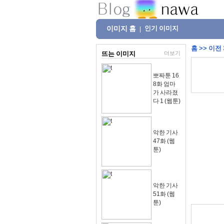
이미지 홈
인기 이미지
|
홈
>>
이전
뜨는 이미지
더보기
뽀짜툰 16
8화 엄마
가 사라졌
다 1 (웹툰)
악한 기사
47화 (웹
툰)
악한 기사
51화 (웹
툰)