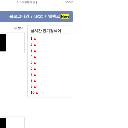
시작페이지로
|
블로그나와
앱랭크
New
/
UCC
/
더보기
실시간 인기검색어
1
▲
2
▲
3
▲
4
▲
5
▲
6
▲
7
▲
8
▲
9
▲
10
▲