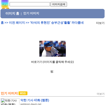
이미지 홈
인기 이미지
|
홈
>>
이전 페이지
>>
'타석의 류현진' 승부근성'활활' 까다롭네
더보기
바로가기 (이미지를 클릭해 주세요)
펌:
인기 이미지
더보기
악한 기사 43화 (웹툰)
webtoon.daum.net