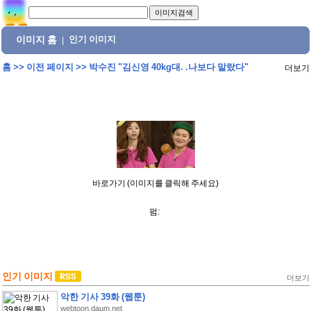
이미지 홈
인기 이미지
|
홈
>>
이전 페이지
>>
박수진 "김신영 40kg대. .나보다 말랐다"
더보기
바로가기 (이미지를 클릭해 주세요)
펌:
인기 이미지
더보기
악한 기사 39화 (웹툰)
webtoon.daum.net