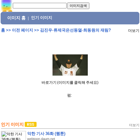
이미지 홈
인기 이미지
|
홈
>>
이전 페이지
>>
김진우·류제국은선동열·최동원의 재림?
더보기
바로가기 (이미지를 클릭해 주세요)
펌:
인기 이미지
더보기
악한 기사 36화 (웹툰)
webtoon.daum.net