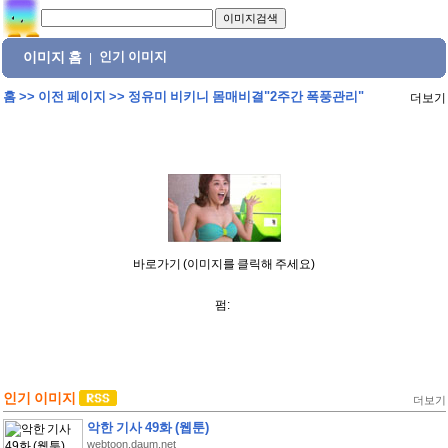
이미지 홈
인기 이미지
|
홈
>>
이전 페이지
>>
정유미 비키니 몸매비결"2주간 폭풍관리"
더보기
바로가기 (이미지를 클릭해 주세요)
펌:
인기 이미지
더보기
악한 기사 49화 (웹툰)
webtoon.daum.net