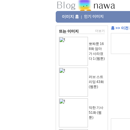
이미지 홈
인기 이미지
|
홈
>>
이전
뜨는 이미지
더보기
뽀짜툰 16
8화 엄마
가 사라졌
다 1 (웹툰)
러브 스트
리밍 43화
(웹툰)
악한 기사
51화 (웹
툰)