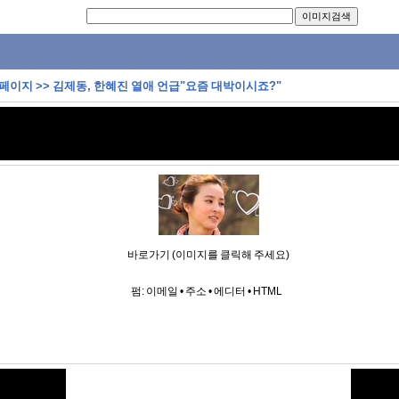
 페이지
>>
김제동, 한혜진 열애 언급"요즘 대박이시죠?"
바로가기 (이미지를 클릭해 주세요)
펌:
이메일
•
주소
•
에디터
•
HTML