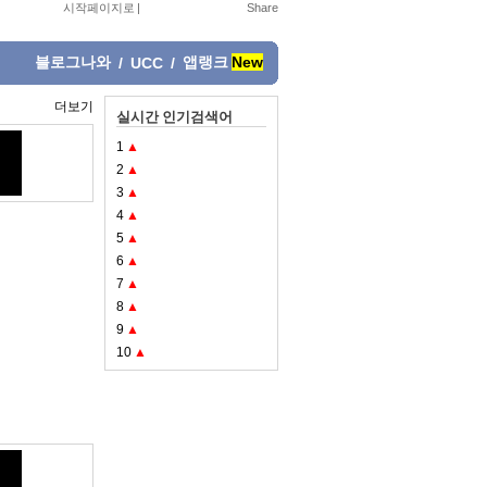
시작페이지로
|
블로그나와
앱랭크
New
/
UCC
/
더보기
실시간 인기검색어
1
▲
2
▲
3
▲
4
▲
5
▲
6
▲
7
▲
8
▲
9
▲
10
▲