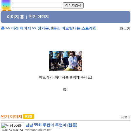
이미지 홈
인기 이미지
|
홈
>>
이전 페이지
>>
정가은, 8등신 미모빛나는 스트레칭
더보기
바로가기 (이미지를 클릭해 주세요)
펌:
인기 이미지
더보기
남남 55화 두껍아 두껍아 (웹툰)
webtoon.daum.net