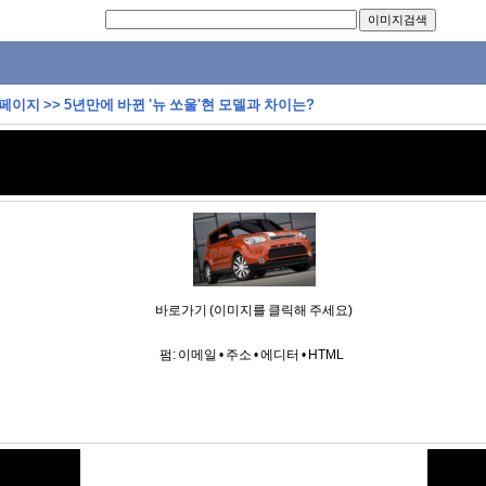
 페이지
>>
5년만에 바뀐 '뉴 쏘울'현 모델과 차이는?
바로가기 (이미지를 클릭해 주세요)
펌:
이메일
•
주소
•
에디터
•
HTML