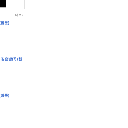
더보기
(웹툰)
짙은밤(3) (웹
(웹툰)