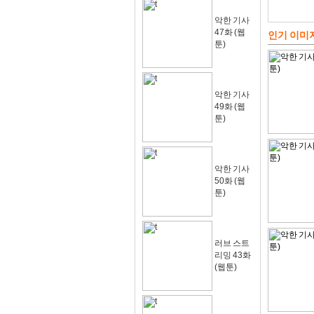
악한 기사
47화 (웹
인기 이미
툰)
악한 기사
49화 (웹
툰)
악한 기사
50화 (웹
툰)
러브 스트
리밍 43화
(웹툰)