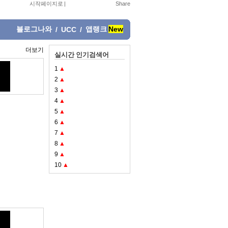
시작페이지로
|
블로그나와
앱랭크
New
/
UCC
/
더보기
실시간 인기검색어
1
▲
2
▲
3
▲
4
▲
5
▲
6
▲
7
▲
8
▲
9
▲
10
▲