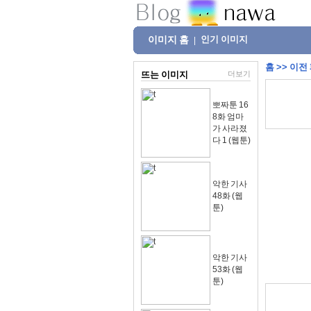
이미지 홈
인기 이미지
|
홈
>>
이전
뜨는 이미지
더보기
뽀짜툰 16
8화 엄마
가 사라졌
다 1 (웹툰)
악한 기사
48화 (웹
툰)
악한 기사
53화 (웹
툰)