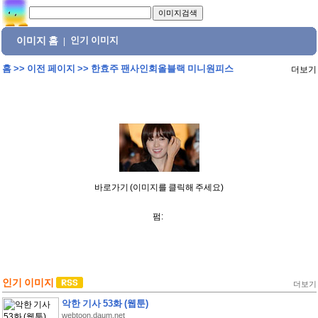
이미지 홈
인기 이미지
|
홈
>>
이전 페이지
>>
한효주 팬사인회올블랙 미니원피스
더보기
바로가기 (이미지를 클릭해 주세요)
펌:
인기 이미지
더보기
악한 기사 53화 (웹툰)
webtoon.daum.net