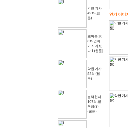
악한 기사
49화 (웹
인기 이미
툰)
뽀짜툰 16
8화 엄마
가 사라졌
다 1 (웹툰)
악한 기사
52화 (웹
툰)
블랙윈터
107화.짙
은밤(3)
(웹툰)