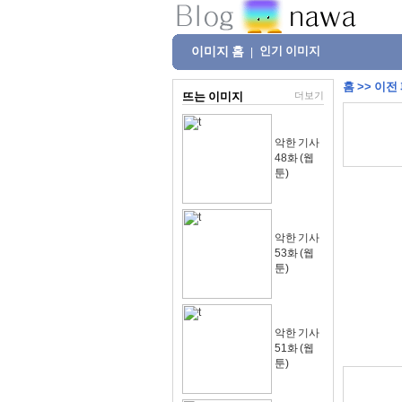
이미지 홈
인기 이미지
|
홈
>>
이전
뜨는 이미지
더보기
악한 기사
48화 (웹
툰)
악한 기사
53화 (웹
툰)
악한 기사
51화 (웹
툰)