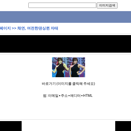
 페이지
>>
채연, 여전한댄싱퀸 자태
바로가기 (이미지를 클릭해 주세요)
펌:
이메일
•
주소
•
에디터
•
HTML