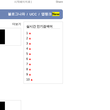
시작페이지로
|
블로그나와
앱랭크
New
/
UCC
/
더보기
실시간 인기검색어
1
▲
2
▲
3
▲
4
▲
5
▲
6
▲
7
▲
8
▲
9
▲
10
▲