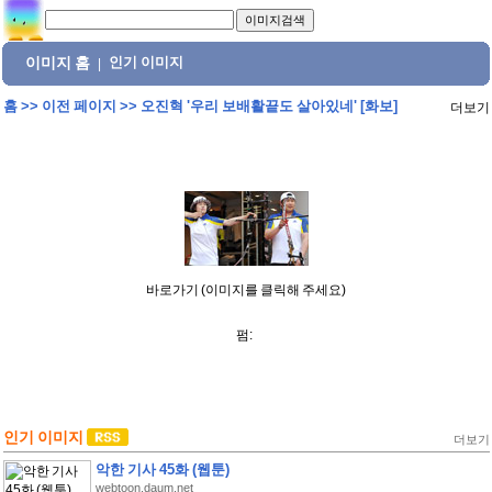
이미지 홈
인기 이미지
|
홈
>>
이전 페이지
>>
오진혁 '우리 보배활끝도 살아있네' [화보]
더보기
바로가기 (이미지를 클릭해 주세요)
펌:
인기 이미지
더보기
악한 기사 45화 (웹툰)
webtoon.daum.net