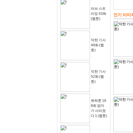
러브 스트
리밍 43화
인기 이미
(웹툰)
악한 기사
49화 (웹
툰)
악한 기사
52화 (웹
툰)
뽀짜툰 16
8화 엄마
가 사라졌
다 1 (웹툰)