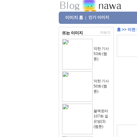
이미지 홈
인기 이미지
|
홈
>>
이전
뜨는 이미지
더보기
악한 기사
53화 (웹
툰)
악한 기사
50화 (웹
툰)
블랙윈터
107화.짙
은밤(3)
(웹툰)