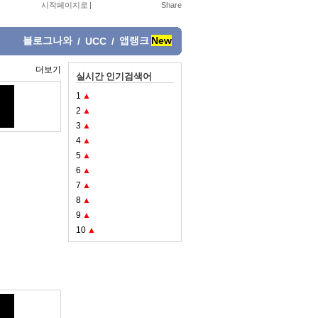
시작페이지로
|
블로그나와
앱랭크
New
/
UCC
/
더보기
실시간 인기검색어
1
▲
2
▲
3
▲
4
▲
5
▲
6
▲
7
▲
8
▲
9
▲
10
▲