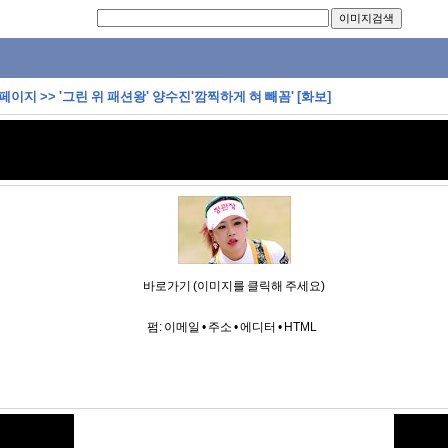
 페이지
>>
'그린 위 패션왕' 양수진'깜찍하게 혀 빼꼼' [화보]
바로가기 (이미지를 클릭해 주세요)
펌:
이메일
•
주소
•
에디터
•
HTML