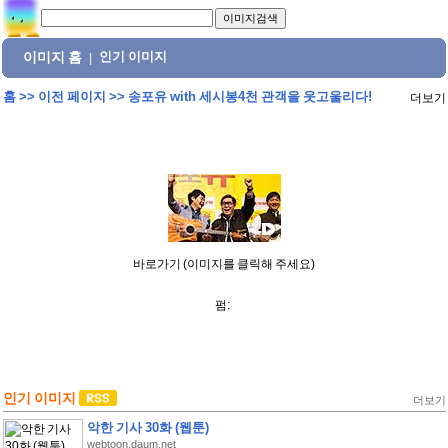
이미지 홈
인기 이미지
|
홈
>>
이전 페이지
>>
송포유 with 세시봉4천 관객을 웃고울리다!
더보기
바로가기 (이미지를 클릭해 주세요)
펌:
인기 이미지
더보기
악한 기사 30화 (웹툰)
webtoon.daum.net