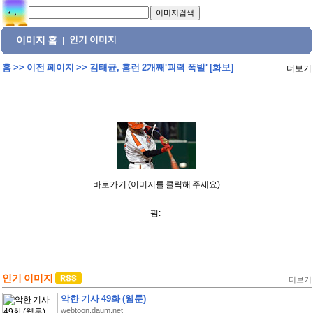
이미지 홈
인기 이미지
|
홈
>>
이전 페이지
>>
김태균, 홈런 2개째'괴력 폭발' [화보]
더보기
바로가기 (이미지를 클릭해 주세요)
펌:
인기 이미지
더보기
악한 기사 49화 (웹툰)
webtoon.daum.net